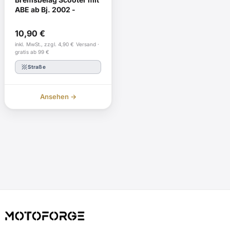
ABE ab Bj. 2002 -
10,90
€
inkl. MwSt., zzgl. 4,90 € Versand ·
gratis ab 99 €
texture
Straße
Ansehen →