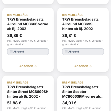
ABE
Auf Lager
ABE
Nachbestellung
BREMSBELÄGE
BREMSBELÄGE
TRW Bremsbelagsatz
TRW Bremsbelagsatz
Allround MCB666 vorne
Allround MCB699
ab Bj. 2002 -
hinten ab Bj. 2002 -
36,89
€
36,31
€
inkl. MwSt., zzgl. 4,90 € Versand ·
inkl. MwSt., zzgl. 4,90 € Versand ·
gratis ab 99 €
gratis ab 99 €
texture
texture
Allround
Allround
Ansehen →
Ansehen →
ABE
Nachbestellung
ABE
Nachbestellung
BREMSBELÄGE
BREMSBELÄGE
TRW Bremsbelagsatz
TRW Bremsbelagsatz
Sinter Street MCB699SH
Sinter Scooter
hinten ab Bj. 2002 -
MCB666SRM vorne ab
Bj. 2002 -
51,88
€
34,01
€
inkl. MwSt., zzgl. 4,90 € Versand ·
inkl. MwSt., zzgl. 4,90 € Versand ·