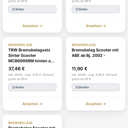
gratis ab 99 €
gratis ab 99 €
texture
texture
Sinter
Sinter
Ansehen →
Ansehen →
ABE
Nachbestellung
ABE
Auf Lager
BREMSBELÄGE
BREMSBELÄGE
TRW Bremsbelagsatz
Bremsbelag Scooter mit
Sinter Scooter
ABE ab Bj. 2002 -
MCB699SRM hinten ab
Bj. 2002 -
37,46
€
11,90
€
inkl. MwSt., zzgl. 4,90 € Versand ·
inkl. MwSt., zzgl. 4,90 € Versand ·
gratis ab 99 €
gratis ab 99 €
texture
texture
Sinter
Straße
Ansehen →
Ansehen →
ABE
Auf Lager
BREMSBELÄGE
Bremsbelag Scooter mit