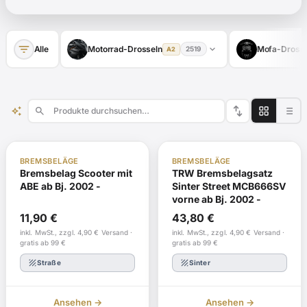
filter_list
expand_more
Alle
Motorrad-Drosseln
Mofa-Drosse
2519
A2
swap_vert
auto_awesome
search
ABE
Auf Lager
ABE
Auf Lager
BREMSBELÄGE
BREMSBELÄGE
Bremsbelag Scooter mit
TRW Bremsbelagsatz
ABE ab Bj. 2002 -
Sinter Street MCB666SV
vorne ab Bj. 2002 -
11,90
€
43,80
€
inkl. MwSt., zzgl. 4,90 € Versand ·
inkl. MwSt., zzgl. 4,90 € Versand ·
gratis ab 99 €
gratis ab 99 €
texture
texture
Straße
Sinter
Ansehen →
Ansehen →