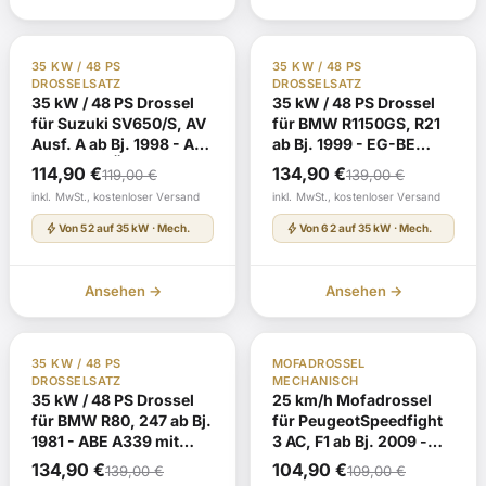
TÜV Gutachten §19
Auf Lager
TÜV Gutachten §19
Auf Lager
35 KW / 48 PS
35 KW / 48 PS
DROSSELSATZ
DROSSELSATZ
35 kW / 48 PS Drossel
35 kW / 48 PS Drossel
für Suzuki SV650/S, AV
für BMW R1150GS, R21
Ausf. A ab Bj. 1998 - ABE
ab Bj. 1999 - EG-BE
K329 mit TÜV-
e1*92/61*00041* mit
Ursprünglicher
Aktueller
Ursprünglicher
Aktueller
114,90
€
134,90
€
119,00
€
139,00
€
Gutachten
TÜV-Gutachten
Preis
Preis
Preis
Preis
inkl. MwSt., kostenloser Versand
inkl. MwSt., kostenloser Versand
war:
ist:
war:
ist:
bolt
bolt
Von 52 auf 35 kW · Mech.
Von 62 auf 35 kW · Mech.
119,00 €
114,90 €.
139,00 €
134,90 €.
Ansehen →
Ansehen →
TÜV Gutachten §19
Auf Lager
TÜV Gutachten §19
Auf Lager
35 KW / 48 PS
MOFADROSSEL
DROSSELSATZ
MECHANISCH
35 kW / 48 PS Drossel
25 km/h Mofadrossel
für BMW R80, 247 ab Bj.
für PeugeotSpeedfight
1981 - ABE A339 mit
3 AC, F1 ab Bj. 2009 -
TÜV-Gutachten
EG-BE
Ursprünglicher
Aktueller
Ursprünglicher
Aktueller
134,90
€
104,90
€
139,00
€
109,00
€
e2*2002/24*0037* mit