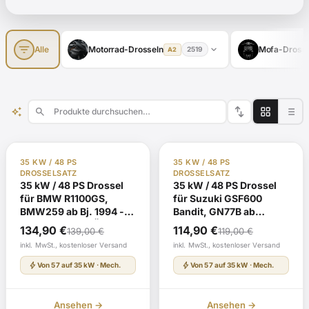
filter_list
expand_more
Alle
Motorrad-Drosseln
Mofa-Drosse
2519
A2
swap_vert
auto_awesome
search
TÜV Gutachten §19
Auf Lager
TÜV Gutachten §19
Auf Lager
35 KW / 48 PS
35 KW / 48 PS
DROSSELSATZ
DROSSELSATZ
35 kW / 48 PS Drossel
35 kW / 48 PS Drossel
für BMW R1100GS,
für Suzuki GSF600
BMW259 ab Bj. 1994 -
Bandit, GN77B ab
ABE G239 mit TÜV-
Modelljahr 1995 ABE
Ursprünglicher
Aktueller
Ursprünglicher
Aktueller
134,90
€
114,90
€
139,00
€
119,00
€
Gutachten
H008 mit TÜV-
Preis
Preis
Preis
Preis
inkl. MwSt., kostenloser Versand
inkl. MwSt., kostenloser Versand
Gutachten
war:
ist:
war:
ist:
bolt
bolt
Von 57 auf 35 kW · Mech.
Von 57 auf 35 kW · Mech.
139,00 €
134,90 €.
119,00 €
114,90 €.
Ansehen →
Ansehen →