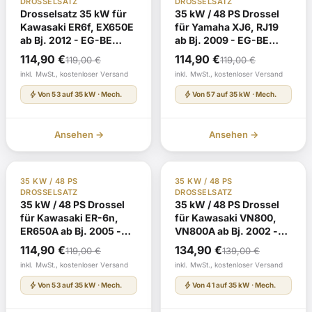
DROSSELSATZ
DROSSELSATZ
Drosselsatz 35 kW für
35 kW / 48 PS Drossel
Kawasaki ER6f, EX650E
für Yamaha XJ6, RJ19
ab Bj. 2012 - EG-BE
ab Bj. 2009 - EG-BE
e1*2002/24*0538* mit
e13*2002/24*0323*
Ursprünglicher
Aktueller
Ursprünglicher
Aktueller
114,90
€
114,90
€
119,00
€
119,00
€
TÜV-Gutachten
mit TÜV-Gutachten
Preis
Preis
Preis
Preis
inkl. MwSt., kostenloser Versand
inkl. MwSt., kostenloser Versand
war:
ist:
war:
ist:
bolt
bolt
Von 53 auf 35 kW · Mech.
Von 57 auf 35 kW · Mech.
119,00 €
114,90 €.
119,00 €
114,90 €.
Ansehen →
Ansehen →
TÜV Gutachten §19
Auf Lager
TÜV Gutachten §19
Auf Lager
35 KW / 48 PS
35 KW / 48 PS
DROSSELSATZ
DROSSELSATZ
35 kW / 48 PS Drossel
35 kW / 48 PS Drossel
für Kawasaki ER-6n,
für Kawasaki VN800,
ER650A ab Bj. 2005 -
VN800A ab Bj. 2002 -
EG-BE
EG-BE e4*92/61*0133*
Ursprünglicher
Aktueller
Ursprünglicher
Aktueller
114,90
€
134,90
€
119,00
€
139,00
€
e1*2002/24*0260* mit
mit TÜV-Gutachten
Preis
Preis
Preis
Preis
inkl. MwSt., kostenloser Versand
inkl. MwSt., kostenloser Versand
TÜV-Gutachten
war:
ist:
war:
ist:
bolt
bolt
Von 53 auf 35 kW · Mech.
Von 41 auf 35 kW · Mech.
119,00 €
114,90 €.
139,00 €
134,90 €.