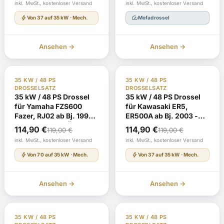
Preis
Preis
Preis
Preis
inkl. MwSt., kostenloser Versand
inkl. MwSt., kostenloser Versand
TÜV-Gutachten
war:
ist:
war:
ist:
bolt
speed
Von 37 auf 35 kW · Mech.
Mofadrossel
139,00 €
134,90 €.
109,00 €
104,90 €.
Ansehen →
Ansehen →
TÜV Gutachten §19
Auf Lager
TÜV Gutachten §19
Auf Lager
35 KW / 48 PS
35 KW / 48 PS
DROSSELSATZ
DROSSELSATZ
35 kW / 48 PS Drossel
35 kW / 48 PS Drossel
für Yamaha FZS600
für Kawasaki ER5,
Fazer, RJ02 ab Bj. 1998 -
ER500A ab Bj. 2003 -
ABE H988 mit TÜV-
EG-BE
Ursprünglicher
Aktueller
Ursprünglicher
Aktueller
114,90
€
114,90
€
119,00
€
119,00
€
Gutachten
E1*92/61*00039*einschl
Preis
Preis
Preis
Preis
inkl. MwSt., kostenloser Versand
inkl. MwSt., kostenloser Versand
mit TÜV-Gutachten
war:
ist:
war:
ist:
bolt
bolt
Von 70 auf 35 kW · Mech.
Von 37 auf 35 kW · Mech.
119,00 €
114,90 €.
119,00 €
114,90 €.
Ansehen →
Ansehen →
TÜV Gutachten §19
Auf Lager
TÜV Gutachten §19
Auf Lager
35 KW / 48 PS
35 KW / 48 PS