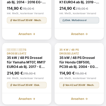
ab Bj. 2014 - 2016 EG-BE
K1 EURO4 ab Bj. 2019 -
e13*2002/24*0660*
EG-BE
Ursprünglicher
Aktueller
Ursprünglicher
Aktueller
114,90
€
214,90
€
119,00
€
219,00
€
mit TÜV-Gutachten
e2*168/2013*00012*
Preis
Preis
Preis
Preis
inkl. MwSt., kostenloser Versand
inkl. MwSt., kostenloser Versand
mit TÜV-Gutachten
war:
ist:
war:
ist:
bolt
speed
Von 55 auf 35 kW · Mech.
Elek. Mofadrossel
119,00 €
114,90 €.
219,00 €
214,90 €.
Ansehen →
Ansehen →
TÜV Gutachten §19
Auf Lager
TÜV Gutachten §19
Auf Lager
35 KW / 48 PS
35 KW / 48 PS
Euro 4
DROSSELSATZ
DROSSELSATZ
35 kW / 48 PS Drossel
35 kW / 48 PS Drossel
für Yamaha MT07, RM17
für Honda CBF500,
EURO4 ab Bj. 2017 - EG-
PC39 ab Bj. 2004 - EG-
BE
BE e3*2002/24*0244*
Ursprünglicher
Aktueller
Ursprünglicher
Aktueller
214,90
€
114,90
€
219,00
€
119,00
€
e13*168/2013*00040*
mit TÜV-Gutachten
Preis
Preis
Preis
Preis
inkl. MwSt., kostenloser Versand
inkl. MwSt., kostenloser Versand
mit TÜV-Gutachten
war:
ist:
war:
ist:
bolt
bolt
Von 55 auf 35 kW · Elek.
Von 42 auf 35 kW · Mech.
219,00 €
214,90 €.
119,00 €
114,90 €.
Ansehen →
Ansehen →