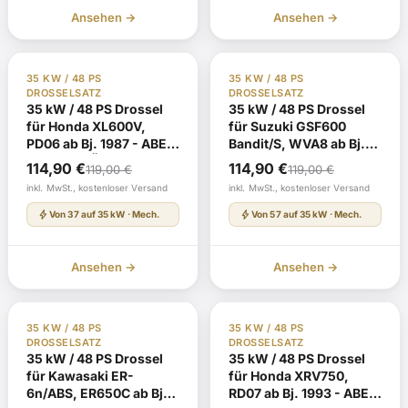
Ansehen →
Ansehen →
TÜV Gutachten §19
Auf Lager
TÜV Gutachten §19
Auf Lager
35 KW / 48 PS
35 KW / 48 PS
DROSSELSATZ
DROSSELSATZ
35 kW / 48 PS Drossel
35 kW / 48 PS Drossel
für Honda XL600V,
für Suzuki GSF600
PD06 ab Bj. 1987 - ABE
Bandit/S, WVA8 ab Bj.
E512 mit TÜV-Gutachten
2000 - EG-BE
Ursprünglicher
Aktueller
Ursprünglicher
Aktueller
114,90
€
114,90
€
119,00
€
119,00
€
e4*92/61*0060* mit
Preis
Preis
Preis
Preis
inkl. MwSt., kostenloser Versand
inkl. MwSt., kostenloser Versand
TÜV-Gutachten
war:
ist:
war:
ist:
bolt
bolt
Von 37 auf 35 kW · Mech.
Von 57 auf 35 kW · Mech.
119,00 €
114,90 €.
119,00 €
114,90 €.
Ansehen →
Ansehen →
TÜV Gutachten §19
Auf Lager
TÜV Gutachten §19
Auf Lager
35 KW / 48 PS
35 KW / 48 PS
DROSSELSATZ
DROSSELSATZ
35 kW / 48 PS Drossel
35 kW / 48 PS Drossel
für Kawasaki ER-
für Honda XRV750,
6n/ABS, ER650C ab Bj.
RD07 ab Bj. 1993 - ABE