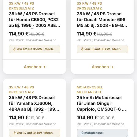
35 KW / 48 PS
35 KW / 48 PS
DROSSELSATZ
DROSSELSATZ
35 kW / 48 PS Drossel
35 kW / 48 PS Drossel
für Honda CB500, PC32
für Ducati Monster 696,
ab Bj. 1996 - 2003 ABE
M5 ab Bj. 2008 - EG-BE
H418 mit TÜV-Gutachten
e3*2002/24*0497* mit
Ursprünglicher
Aktueller
Ursprünglicher
Aktueller
114,90
€
114,90
€
119,00
€
119,00
€
TÜV-Gutachten
Preis
Preis
Preis
Preis
inkl. MwSt., kostenloser Versand
inkl. MwSt., kostenloser Versand
war:
ist:
war:
ist:
bolt
bolt
Von 42 auf 35 kW · Mech.
Von 55 auf 35 kW · Mech.
119,00 €
114,90 €.
119,00 €
114,90 €.
Ansehen →
Ansehen →
TÜV Gutachten §19
Auf Lager
TÜV Gutachten §19
Auf Lager
35 KW / 48 PS
MOFADROSSEL
DROSSELSATZ
MECHANISCH
35 kW / 48 PS Drossel
25 km/h Mofadrossel
für Yamaha XJ600N,
für Jinan Qingqi
4BRA ab Bj. 1992 - 1995
Capriolo, QM50QT-6 ab
ABE F945 mit TÜV-
Bj. 2005 - EG-BE
Ursprünglicher
Aktueller
Ursprünglicher
Aktueller
114,90
€
104,90
€
119,00
€
109,00
€
Gutachten
e4*2002/24*0368* mit
Preis
Preis
Preis
Preis
inkl. MwSt., kostenloser Versand
inkl. MwSt., kostenloser Versand
TÜV-Gutachten
war:
ist:
war:
ist:
bolt
speed
Von 37 auf 35 kW · Mech.
Mofadrossel