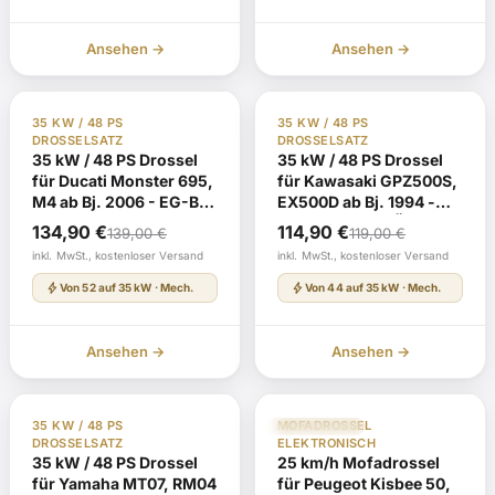
119,00 €
114,90 €.
109,00 €
104,90 €.
Ansehen →
Ansehen →
TÜV Gutachten §19
Auf Lager
TÜV Gutachten §19
Auf Lager
35 KW / 48 PS
35 KW / 48 PS
DROSSELSATZ
DROSSELSATZ
35 kW / 48 PS Drossel
35 kW / 48 PS Drossel
für Ducati Monster 695,
für Kawasaki GPZ500S,
M4 ab Bj. 2006 - EG-BE
EX500D ab Bj. 1994 -
e3*2002/24*0281* mit
ABE G587 mit TÜV-
Ursprünglicher
Aktueller
Ursprünglicher
Aktueller
134,90
€
114,90
€
139,00
€
119,00
€
TÜV-Gutachten
Gutachten
Preis
Preis
Preis
Preis
inkl. MwSt., kostenloser Versand
inkl. MwSt., kostenloser Versand
war:
ist:
war:
ist:
bolt
bolt
Von 52 auf 35 kW · Mech.
Von 44 auf 35 kW · Mech.
139,00 €
134,90 €.
119,00 €
114,90 €.
Ansehen →
Ansehen →
TÜV Gutachten §19
Auf Lager
TÜV Gutachten §19
Auf Lager
35 KW / 48 PS
MOFADROSSEL
Euro 4
DROSSELSATZ
ELEKTRONISCH
35 kW / 48 PS Drossel
25 km/h Mofadrossel
für Yamaha MT07, RM04
für Peugeot Kisbee 50,