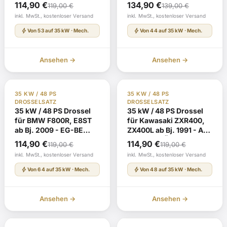
2009 - EG-BE
G317 mit TÜV-
Ursprünglicher
Aktueller
Ursprünglicher
Aktueller
114,90
€
134,90
€
119,00
€
139,00
€
e1*2002/24*0409* mit
Gutachten
Preis
Preis
Preis
Preis
inkl. MwSt., kostenloser Versand
inkl. MwSt., kostenloser Versand
TÜV-Gutachten
war:
ist:
war:
ist:
bolt
bolt
Von 53 auf 35 kW · Mech.
Von 44 auf 35 kW · Mech.
119,00 €
114,90 €.
139,00 €
134,90 €.
Ansehen →
Ansehen →
TÜV Gutachten §19
Auf Lager
TÜV Gutachten §19
Auf Lager
35 KW / 48 PS
35 KW / 48 PS
DROSSELSATZ
DROSSELSATZ
35 kW / 48 PS Drossel
35 kW / 48 PS Drossel
für BMW F800R, E8ST
für Kawasaki ZXR400,
ab Bj. 2009 - EG-BE
ZX400L ab Bj. 1991 - ABE
e1*2002/24*0283* mit
F669 mit TÜV-
Ursprünglicher
Aktueller
Ursprünglicher
Aktueller
114,90
€
114,90
€
119,00
€
119,00
€
TÜV-Gutachten
Gutachten
Preis
Preis
Preis
Preis
inkl. MwSt., kostenloser Versand
inkl. MwSt., kostenloser Versand
war:
ist:
war:
ist:
bolt
bolt
Von 64 auf 35 kW · Mech.
Von 48 auf 35 kW · Mech.
119,00 €
114,90 €.
119,00 €
114,90 €.
Ansehen →
Ansehen →
TÜV Gutachten §19
Nachbestellung
TÜV Gutachten §19
Auf Lager