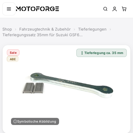
Shop
›
Fahrzeugtechnik & Zubehör
›
Tieferlegungen
›
Tieferlegungssatz 35mm für Suzuki GSF6…
height
Sale
Tieferlegung ca. 35 mm
ABE
info
Symbolische Abbildung