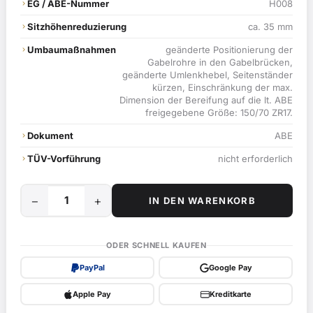
EG / ABE-Nummer
H008
Sitzhöhenreduzierung
ca. 35 mm
Umbaumaßnahmen
geänderte Positionierung der
Gabelrohre in den Gabelbrücken,
geänderte Umlenkhebel, Seitenständer
kürzen, Einschränkung der max.
Dimension der Bereifung auf die lt. ABE
freigegebene Größe: 150/70 ZR17.
Dokument
ABE
TÜV-Vorführung
nicht erforderlich
−
+
IN DEN WARENKORB
Tieferlegungssatz
35mm
für
ODER SCHNELL KAUFEN
Suzuki
PayPal
Google Pay
GSF600
Bandit;
Apple Pay
Kreditkarte
Typ