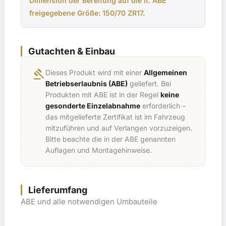
Dimension der Bereifung auf die lt. ABE
freigegebene Größe: 150/70 ZR17.
Gutachten & Einbau
gavel
Dieses Produkt wird mit einer
Allgemeinen
Betriebserlaubnis (ABE)
geliefert. Bei
Produkten mit ABE ist in der Regel
keine
gesonderte Einzelabnahme
erforderlich –
das mitgelieferte Zertifikat ist im Fahrzeug
mitzuführen und auf Verlangen vorzuzeigen.
Bitte beachte die in der ABE genannten
Auflagen und Montagehinweise.
Lieferumfang
ABE und alle notwendigen Umbauteile