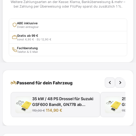
Weitere Zahlungsarten an der Kasse: Klarna, Banküberweisung & mehr –
GN77B;
bei Zahlung per Überweisung oder FlizPay sparst du zusätzlich 1 %.
ab
Modelljahr
ABE inklusive
1995
Direkt eintragbar
ABE
Gratis ab 99 €
sonst 4,90 € · EU 12,90 €
H008
mit
Fachberatung
Telefon & E-Mail
ABE
Menge
two_wheeler
Passend für dein Fahrzeug
35 kW / 48 PS Drossel für Suzuki
25 kW /
GSF600 Bandit, GN77B ab
GSF600
Ursprünglicher
Aktueller
Modelljahr 1995 ABE H008 mit
114,90
€
1995 -
119,00
€
119,00
€
Preis
Preis
TÜV-Gutachten
Gutach
war:
ist:
119,00 €
114,90 €.