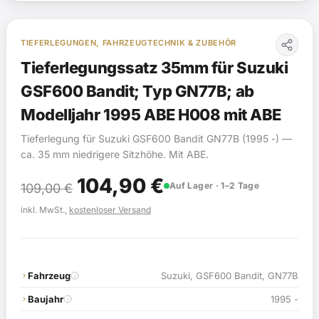
TIEFERLEGUNGEN, FAHRZEUGTECHNIK & ZUBEHÖR
Tieferlegungssatz 35mm für Suzuki
GSF600 Bandit; Typ GN77B; ab
Modelljahr 1995 ABE H008 mit ABE
Tieferlegung für Suzuki GSF600 Bandit GN77B (1995 -) —
ca. 35 mm niedrigere Sitzhöhe. Mit ABE.
Ursprünglicher
Aktueller
104,90
€
Auf Lager · 1–2 Tage
109,00
€
Preis
Preis
inkl. MwSt.,
kostenloser Versand
war:
ist:
109,00 €
104,90 €.
Fahrzeug
Suzuki, GSF600 Bandit, GN77B
Baujahr
1995 -