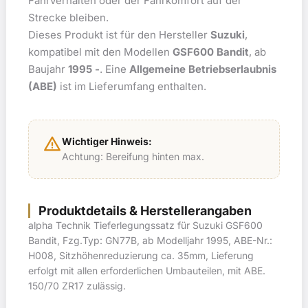
Fahrverhalten oder der Fahrkomfort auf der
Strecke bleiben.
Dieses Produkt ist für den Hersteller
Suzuki
,
kompatibel mit den Modellen
GSF600 Bandit
, ab
Baujahr
1995 -
. Eine
Allgemeine Betriebserlaubnis
(ABE)
ist im Lieferumfang enthalten.
warning
Wichtiger Hinweis:
Achtung: Bereifung hinten max.
Produktdetails & Herstellerangaben
alpha Technik Tieferlegungssatz für Suzuki GSF600
Bandit, Fzg.Typ: GN77B, ab Modelljahr 1995, ABE-Nr.:
H008, Sitzhöhenreduzierung ca. 35mm, Lieferung
erfolgt mit allen erforderlichen Umbauteilen, mit ABE.
150/70 ZR17 zulässig.