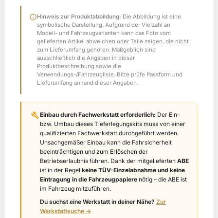
info
Hinweis zur Produktabbildung:
Die Abbildung ist eine
symbolische Darstellung. Aufgrund der Vielzahl an
Modell- und Fahrzeugvarianten kann das Foto vom
gelieferten Artikel abweichen oder Teile zeigen, die nicht
zum Lieferumfang gehören. Maßgeblich sind
ausschließlich die Angaben in dieser
Produktbeschreibung sowie die
Verwendungs-/Fahrzeugliste. Bitte prüfe Passform und
Lieferumfang anhand dieser Angaben.
build
Einbau durch Fachwerkstatt erforderlich:
Der Ein-
bzw. Umbau dieses Tieferlegungskits muss von einer
qualifizierten Fachwerkstatt durchgeführt werden.
Unsachgemäßer Einbau kann die Fahrsicherheit
beeinträchtigen und zum Erlöschen der
Betriebserlaubnis führen. Dank der mitgelieferten
ABE
ist in der Regel
keine TÜV-Einzelabnahme und keine
Eintragung in die Fahrzeugpapiere
nötig – die ABE ist
im Fahrzeug mitzuführen.
Du suchst eine Werkstatt in deiner Nähe?
Zur
Werkstattsuche →