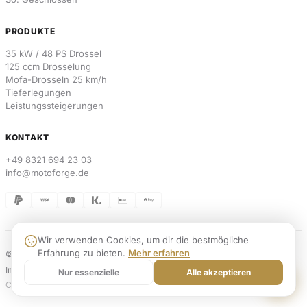
PRODUKTE
35 kW / 48 PS Drossel
125 ccm Drosselung
Mofa-Drosseln 25 km/h
Tieferlegungen
Leistungssteigerungen
KONTAKT
+49 8321 694 23 03
info@motoforge.de
Wir verwenden Cookies, um dir die bestmögliche
Erfahrung zu bieten.
Mehr erfahren
© 2026 MotoForge. Alle Rechte vorbehalten.
Weblabs
Impressum
Datenschutz
AGB
Widerrufsbelehrung
Versand & Zahlung
Kontakt
Nur essenzielle
Alle akzeptieren
Cookies
Vertrag widerrufen