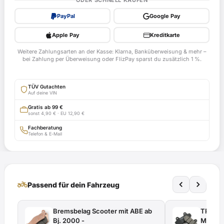
ODER SCHNELL KAUFEN
Sfera
PayPal
Google Pay
125,
M01
Apple Pay
Kreditkarte
ab
Weitere Zahlungsarten an der Kasse: Klarna, Banküberweisung & mehr –
Bj.
bei Zahlung per Überweisung oder FlizPay sparst du zusätzlich 1 %.
1995
-
TÜV Gutachten
ABE
Auf deine VIN
H148
Gratis ab 99 €
sonst 4,90 € · EU 12,90 €
mit
TÜV-
Fachberatung
Telefon & E-Mail
Gutachten
Menge
two_wheeler
Passend für dein Fahrzeug
Bremsbelag Scooter mit ABE ab
TRW Br
Bj. 2000 -
MCB827