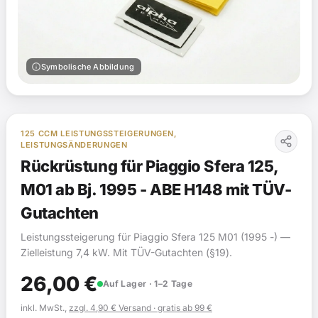
info
Symbolische Abbildung
125 CCM LEISTUNGSSTEIGERUNGEN,
LEISTUNGSÄNDERUNGEN
Rückrüstung für Piaggio Sfera 125,
M01 ab Bj. 1995 - ABE H148 mit TÜV-
Gutachten
Leistungssteigerung für Piaggio Sfera 125 M01 (1995 -) —
Zielleistung 7,4 kW. Mit TÜV-Gutachten (§19).
26,00
€
Auf Lager · 1–2 Tage
inkl. MwSt.,
zzgl. 4,90 € Versand · gratis ab 99 €