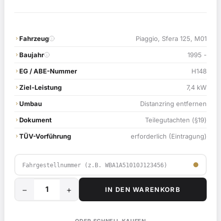
Fahrzeug
Piaggio, Sfera 125, M01
Baujahr
1995 -
EG / ABE-Nummer
H148
Ziel-Leistung
7,4 kW
Umbau
Distanzring entfernen
Dokument
Teilegutachten (§19)
TÜV-Vorführung
erforderlich (Eintragung)
−
+
IN DEN WARENKORB
Rückrüstung
für
Piaggio