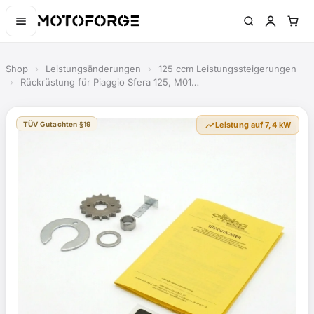
Shop
›
Leistungsänderungen
›
125 ccm Leistungssteigerungen
›
Rückrüstung für Piaggio Sfera 125, M01…
trending_up
TÜV Gutachten §19
Leistung auf 7,4 kW