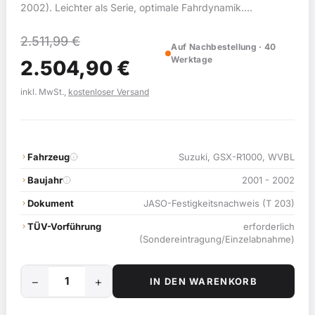
2002). Leichter als Serie, optimale Fahrdynamik.
Kompatibel mit 2 Fahrzeugmodellen.
2.511,99
€
Auf Nachbestellung · 40
Werktage
Ursprünglicher
Aktueller
2.504,90
€
Preis
Preis
inkl. MwSt.,
kostenloser Versand
war:
ist:
2.511,99 €
2.504,90 €.
Fahrzeug
Suzuki, GSX-R1000, WVBL
Baujahr
2001 - 2002
Dokument
JASO-Festigkeitsnachweis (T 203)
TÜV-Vorführung
erforderlich
(Sondereintragung/Einzelabnahme)
−
+
IN DEN WARENKORB
OZ
Piega