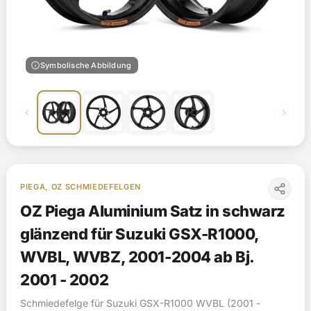
info
Symbolische Abbildung
PIEGA, OZ SCHMIEDEFELGEN
OZ Piega Aluminium Satz in schwarz
glänzend für Suzuki GSX-R1000,
WVBL, WVBZ, 2001-2004 ab Bj.
2001 - 2002
Schmiedefelge für Suzuki GSX-R1000 WVBL (2001 -