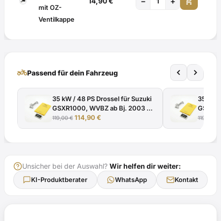
add_shopping_cart
−
+
14,90
€
mit OZ-
Ventilkappe
two_wheeler
Passend für dein Fahrzeug
35 kW / 48 PS Drossel für Suzuki
35 kW /
GSXR1000, WVBZ ab Bj. 2003 -
GSXR10
Ursprünglicher
Aktueller
EG-BE e4*92/61*0193* mit
114,90
€
EG-BE 
119,00
€
119,00
€
Preis
Preis
TÜV-Gutachten
TÜV-Gu
war:
ist:
119,00 €
114,90 €.
Unsicher bei der Auswahl?
Wir helfen dir weiter:
KI-Produktberater
WhatsApp
Kontakt