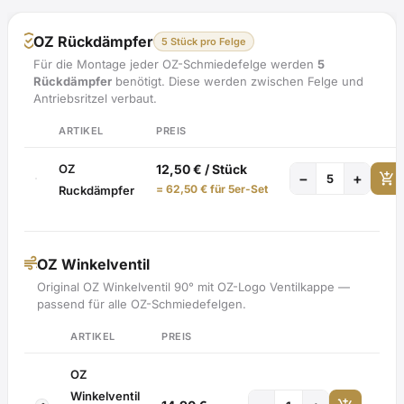
verified_user
OZ Rückdämpfer
5 Stück pro Felge
Für die Montage jeder OZ-Schmiedefelge werden
5
Rückdämpfer
benötigt. Diese werden zwischen Felge und
Antriebsritzel verbaut.
ARTIKEL
PREIS
OZ
12,50
€
/ Stück
add_shopping_cart
−
+
=
62,50
€
für 5er-Set
Ruckdämpfer
air
OZ Winkelventil
Original OZ Winkelventil 90° mit OZ-Logo Ventilkappe —
passend für alle OZ-Schmiedefelgen.
ARTIKEL
PREIS
OZ
Winkelventil