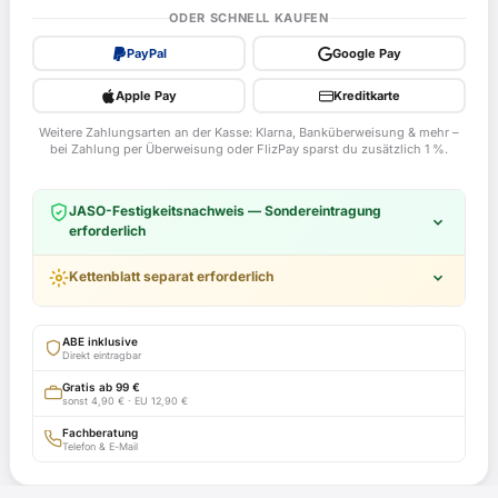
Aluminium
ODER SCHNELL KAUFEN
Satz
PayPal
Google Pay
in
schwarz
Apple Pay
Kreditkarte
glänzend
Weitere Zahlungsarten an der Kasse: Klarna, Banküberweisung & mehr –
für
bei Zahlung per Überweisung oder FlizPay sparst du zusätzlich 1 %.
Suzuki
GSX-
JASO-Festigkeitsnachweis — Sondereintragung
R1000,
erforderlich
WVBL,
WVBZ,
Kettenblatt separat erforderlich
2001-
2004
ABE inklusive
ab
Direkt eintragbar
Bj.
Gratis ab 99 €
sonst 4,90 € · EU 12,90 €
2001
Fachberatung
-
Telefon & E-Mail
2002
Menge