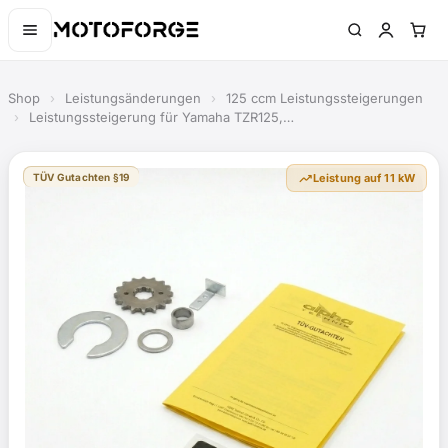
Shop
›
Leistungsänderungen
›
125 ccm Leistungssteigerungen
›
Leistungssteigerung für Yamaha TZR125,…
trending_up
TÜV Gutachten §19
Leistung auf 11 kW