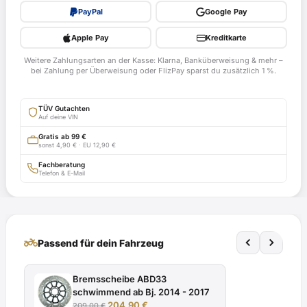
TZR125,
PayPal
Google Pay
4HX
ab
Apple Pay
Kreditkarte
Bj.
Weitere Zahlungsarten an der Kasse: Klarna, Banküberweisung & mehr –
1997
bei Zahlung per Überweisung oder FlizPay sparst du zusätzlich 1 %.
-
mit
TÜV Gutachten
TÜV-
Auf deine VIN
Gutachten
Gratis ab 99 €
sonst 4,90 € · EU 12,90 €
Menge
Fachberatung
Telefon & E-Mail
two_wheeler
Passend für dein Fahrzeug
Bremsscheibe ABD33
schwimmend ab Bj. 2014 - 2017
Ursprünglicher
Aktueller
204,90
€
209,00
€