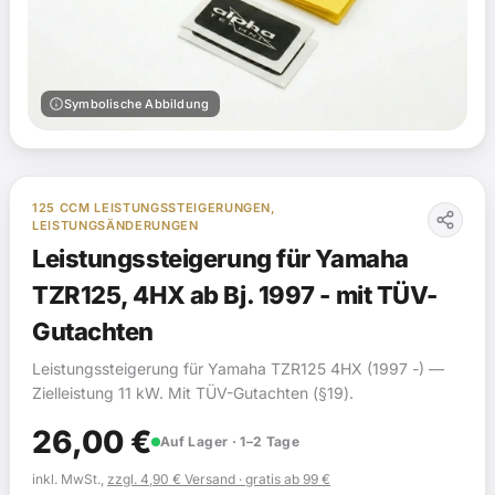
info
Symbolische Abbildung
125 CCM LEISTUNGSSTEIGERUNGEN,
LEISTUNGSÄNDERUNGEN
Leistungssteigerung für Yamaha
TZR125, 4HX ab Bj. 1997 - mit TÜV-
Gutachten
Leistungssteigerung für Yamaha TZR125 4HX (1997 -) —
Zielleistung 11 kW. Mit TÜV-Gutachten (§19).
26,00
€
Auf Lager · 1–2 Tage
inkl. MwSt.,
zzgl. 4,90 € Versand · gratis ab 99 €