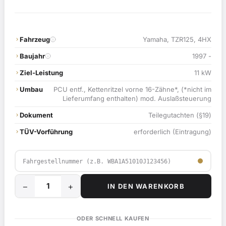
Fahrzeug
Yamaha, TZR125, 4HX
Baujahr
1997 -
Ziel-Leistung
11 kW
Umbau
PCU entf., Kettenritzel vorne 16-Zähne*, (*nicht im
Lieferumfang enthalten) mod. Auslaßsteuerung
Dokument
Teilegutachten (§19)
TÜV-Vorführung
erforderlich (Eintragung)
−
+
IN DEN WARENKORB
Leistungssteigerung
für
Yamaha
ODER SCHNELL KAUFEN