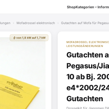
Shop
Kategorien
Inform
elungen
›
Mofadrossel elektronisch
›
Gutachten auf Mofa für Pegas
bolt
von 1,8 kW auf 1,7 kW
MOFADROSSEL ELEKTRONISC
LEISTUNGSÄNDERUNGEN
Gutachten a
Pegasus/Ji
10 ab Bj. 20
e4*2002/24
Gutachten
Drosselkit für Jiangmen 