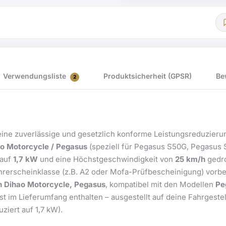
e4*2002/24*1588*
mit
TÜV-
Gutachten
Menge
Verwendungsliste
Produktsicherheit (GPSR)
Be
2
eine zuverlässige und gesetzlich konforme Leistungsreduzierung
o Motorcycle / Pegasus
(speziell für Pegasus S50G, Pegasus 
 auf
1,7 kW
und eine Höchstgeschwindigkeit von
25 km/h
gedro
rerscheinklasse (z.B. A2 oder Mofa-Prüfbescheinigung) vorber
 Dihao Motorcycle, Pegasus
, kompatibel mit den Modellen
Pe
st im Lieferumfang enthalten – ausgestellt auf deine Fahrgest
ziert auf 1,7 kW).