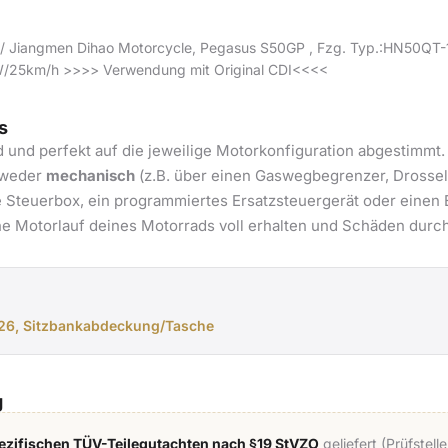
s / Jiangmen Dihao Motorcycle, Pegasus S50GP , Fzg. Typ.:HN50QT
/25km/h >>>> Verwendung mit Original CDI<<<<
s
d und perfekt auf die jeweilige Motorkonfiguration abgestimmt
ntweder
mechanisch
(z.B. über einen Gaswegbegrenzer, Drossel
 Steuerbox, ein programmiertes Ersatzsteuergerät oder einen E
he Motorlauf deines Motorrads voll erhalten und Schäden durch
526, Sitzbankabdeckung/Tasche
g
zifischen TÜV-Teilegutachten nach §19 StVZO
geliefert (Prüfstel