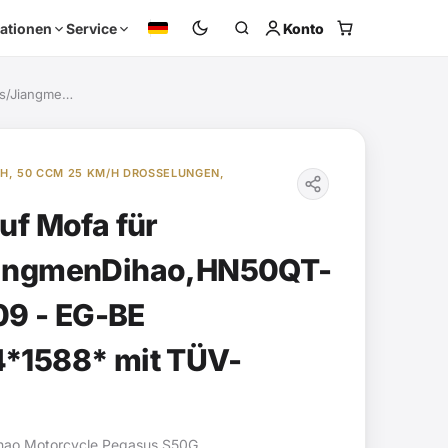
Konto
ationen
Service
us/Jiangme…
H, 50 CCM 25 KM/H DROSSELUNGEN,
uf Mofa für
angmenDihao,HN50QT-
09 - EG-BE
*1588* mit TÜV-
Dihao Motorcycle Pegasus S50G