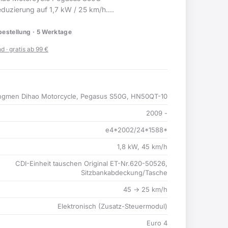
uzierung auf 1,7 kW / 25 km/h.
Kompatibel mit 2
estellung · 5 Werktage
d · gratis ab 99 €
ngmen Dihao Motorcycle, Pegasus S50G, HN50QT-10
2009 -
e4*2002/24*1588*
1,8 kW, 45 km/h
CDI-Einheit tauschen Original ET-Nr.620-50526,
Sitzbankabdeckung/Tasche
45 → 25 km/h
Elektronisch (Zusatz-Steuermodul)
Euro 4