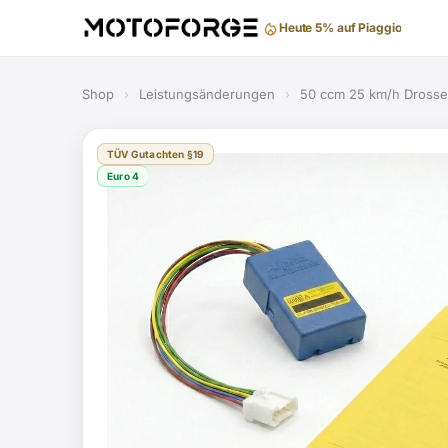
Gratis Versand ab 99 €
Shop
›
Leistungsänderungen
›
50 ccm 25 km/h Dross
TÜV Gutachten §19
Euro 4