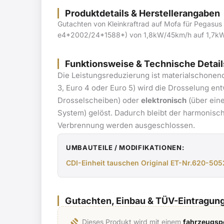
Produktdetails & Herstellerangaben
Gutachten von Kleinkraftrad auf Mofa für Pegasu
e4*2002/24*1588*) von 1,8kW/45km/h auf 1,7kW
Funktionsweise & Technische Detail
Die Leistungsreduzierung ist materialschonen
3, Euro 4 oder Euro 5) wird die Drosselung e
Drosselscheiben) oder
elektronisch
(über eine
System) gelöst. Dadurch bleibt der harmonisc
Verbrennung werden ausgeschlossen.
UMBAUTEILE / MODIFIKATIONEN:
CDI-Einheit tauschen Original ET-Nr.620-50
Gutachten, Einbau & TÜV-Eintragun
gavel
Dieses Produkt wird mit einem
fahrzeugspe