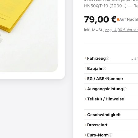
HN50QT-10 (2009 -) — Red
Mit TÜV-Gutachten (§19). 
79,00
€
Fahrzeugmodellen.
Auf Nachb
inkl. MwSt.,
zzgl. 4,90 € Versan
Fahrzeug
Jia
Baujahr
EG / ABE-Nummer
Ausgangsleistung
Teilekit / Hinweise
Geschwindigkeit
Drosselart
Euro-Norm