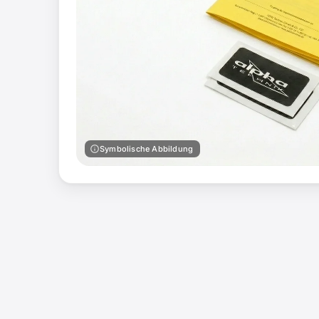
info
Symbolische Abbildung