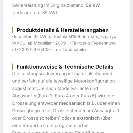
Serienleistung im Originalzustand:
59 kW
(reduziert auf 35 kW).
Produktdetails & Herstellerangaben
Gutachten 35 kW für Suzuki M1500 Intruder, Fzg.Typ:
WVCU, ab Modelljahr 2009-, (Fahrzeug-Typkennung
e1*2002/24*0405*), mit Umbauteilen
Funktionsweise & Technische Details
Die Leistungsreduzierung ist materialschonend
und perfekt auf die jeweilige Motorkonfiguration
abgestimmt. Je nach Modellvariante und
Abgasnorm (Euro 3, Euro 4 oder Euro 5) wird die
Drosselung entweder
mechanisch
(z.B. über einen
Gaswegbegrenzer, Drosselblenden im Ansaugtrakt
oder Drosselscheiben) oder
elektronisch
(über
eine Steuerbox, ein programmiertes
Ersatzsteuergerät oder einen Eingriff in das