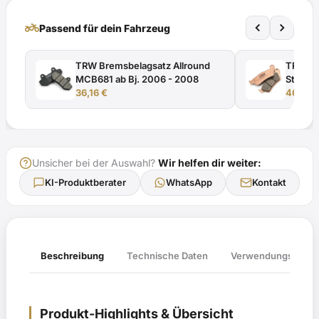
BE
e1*2002/24*0405*
two_wheeler
Passend für dein Fahrzeug
mit
TÜV-
TRW Bremsbelagsatz Allround
TRW Br
Gutachten
MCB681 ab Bj. 2006 - 2008
Street
Menge
36,16
€
2006 -
46,11
€
Unsicher bei der Auswahl?
Wir helfen dir weiter:
KI-Produktberater
WhatsApp
Kontakt
Verwendungsliste
Beschreibung
Technische Daten
Produkt-Highlights & Übersicht