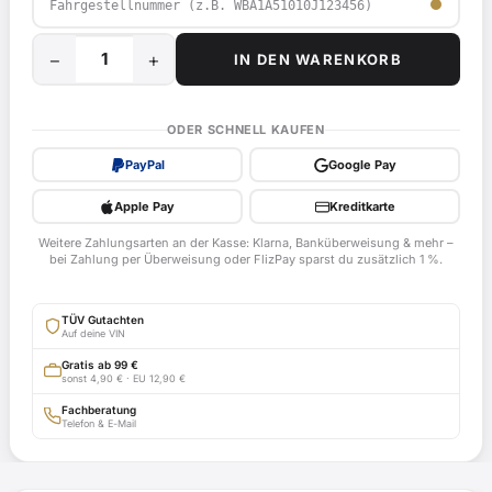
−
+
IN DEN WARENKORB
35
kW
/
ODER SCHNELL KAUFEN
48
PayPal
Google Pay
PS
Drossel
Apple Pay
Kreditkarte
für
Weitere Zahlungsarten an der Kasse: Klarna, Banküberweisung & mehr –
Suzuki
bei Zahlung per Überweisung oder FlizPay sparst du zusätzlich 1 %.
M1500
Intruder,
TÜV Gutachten
WVCU
Auf deine VIN
ab
Gratis ab 99 €
sonst 4,90 € · EU 12,90 €
Bj.
2009
Fachberatung
Telefon & E-Mail
-
EG-