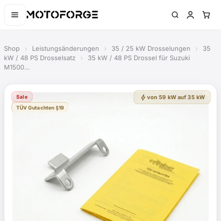
Shop
›
Leistungsänderungen
›
35 / 25 kW Drosselungen
›
35
kW / 48 PS Drosselsatz
›
35 kW / 48 PS Drossel für Suzuki
M1500…
bolt
Sale
von 59 kW auf 35 kW
TÜV Gutachten §19