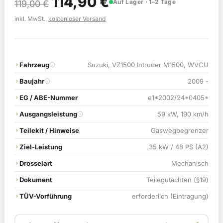
Ursprünglicher
Aktueller
114,90
€
Auf Lager · 1–2 Tage
119,00
€
Preis
Preis
inkl. MwSt.,
kostenloser Versand
war:
ist:
119,00 €
114,90 €.
Fahrzeug
Suzuki, VZ1500 Intruder M1500, WVCU
Baujahr
2009 -
EG / ABE-Nummer
e1*2002/24*0405*
Ausgangsleistung
59 kW, 190 km/h
Teilekit / Hinweise
Gaswegbegrenzer
Ziel-Leistung
35 kW / 48 PS (A2)
Drosselart
Mechanisch
Dokument
Teilegutachten (§19)
TÜV-Vorführung
erforderlich (Eintragung)