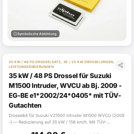
info
Symbolische Abbildung
35 KW / 48 PS DROSSELSATZ, 35 / 25 KW DROSSELUNGEN,
LEISTUNGSÄNDERUNGEN
35 kW / 48 PS Drossel für Suzuki
M1500 Intruder, WVCU ab Bj. 2009 -
EG-BE e1*2002/24*0405* mit TÜV-
Gutachten
Drosselkit für Suzuki VZ1500 Intruder M1500 WVCU (2009
-) — Reduzierung auf 35 kW / 158 km/h. Mit TÜV-
Gutachten (§19).