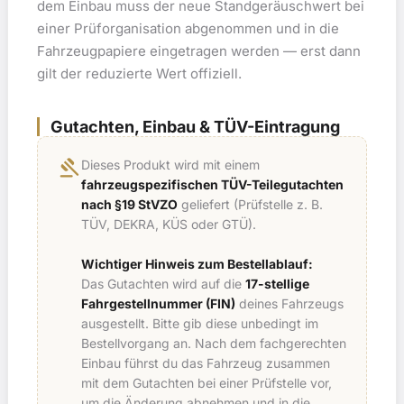
dem Einbau muss der neue Standgeräuschwert bei
einer Prüforganisation abgenommen und in die
Fahrzeugpapiere eingetragen werden — erst dann
gilt der reduzierte Wert offiziell.
Gutachten, Einbau & TÜV-Eintragung
gavel
Dieses Produkt wird mit einem
fahrzeugspezifischen TÜV-Teilegutachten
nach §19 StVZO
geliefert (Prüfstelle z. B.
TÜV, DEKRA, KÜS oder GTÜ).
Wichtiger Hinweis zum Bestellablauf:
Das Gutachten wird auf die
17-stellige
Fahrgestellnummer (FIN)
deines Fahrzeugs
ausgestellt. Bitte gib diese unbedingt im
Bestellvorgang an. Nach dem fachgerechten
Einbau führst du das Fahrzeug zusammen
mit dem Gutachten bei einer Prüfstelle vor,
um die Änderung abnehmen und in die