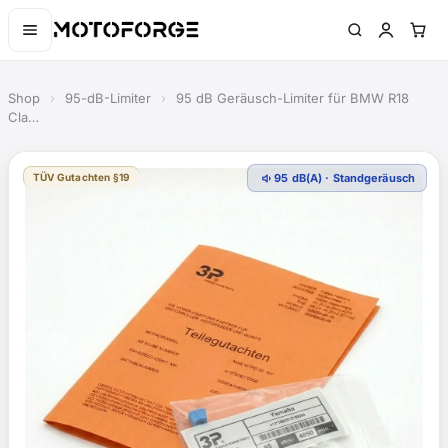
Shop
›
95-dB-Limiter
›
95 dB Geräusch-Limiter für BMW R18
Cla…
volume_down
TÜV Gutachten §19
95 dB(A) · Standgeräusch