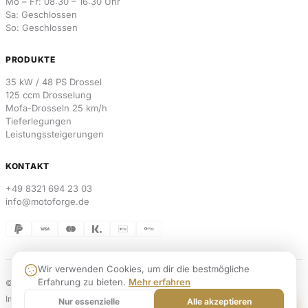
Mo – Fr: 08:30 – 16:30 Uhr
Sa: Geschlossen
So: Geschlossen
PRODUKTE
35 kW / 48 PS Drossel
125 ccm Drosselung
Mofa-Drosseln 25 km/h
Tieferlegungen
Leistungssteigerungen
KONTAKT
+49 8321 694 23 03
info@motoforge.de
Wir verwenden Cookies, um dir die bestmögliche
Erfahrung zu bieten.
Mehr erfahren
© 2026 MotoForge. Alle Rechte vorbehalten.
Weblabs
Impressum
Datenschutz
AGB
Widerrufsbelehrung
Versand & Zahlung
Kontakt
Nur essenzielle
Alle akzeptieren