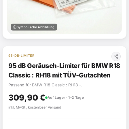
info
Symbolische Abbildung
95-DB-LIMITER
95 dB Geräusch-Limiter für BMW R18
Classic : RH18 mit TÜV-Gutachten
Passend für BMW R18 Classic : RH18 -.
309,90
€
Auf Lager · 1–2 Tage
inkl. MwSt.,
kostenloser Versand