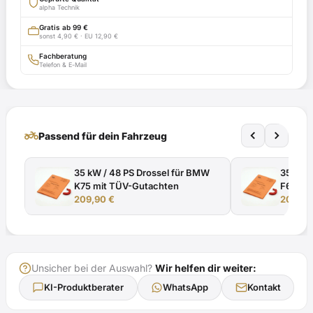
mit
alpha Technik
TÜV-
Gratis ab 99 €
sonst 4,90 € · EU 12,90 €
Gutachten
Menge
Fachberatung
Telefon & E-Mail
two_wheeler
Passend für dein Fahrzeug
35 kW / 48 PS Drossel für BMW
35 kW /
K75 mit TÜV-Gutachten
F650G
209,90
€
e1*200
209,9
Gutach
Unsicher bei der Auswahl?
Wir helfen dir weiter:
KI-Produktberater
WhatsApp
Kontakt