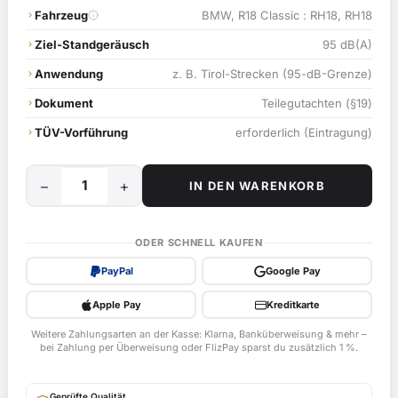
Fahrzeug
BMW, R18 Classic : RH18, RH18
Ziel-Standgeräusch
95 dB(A)
Anwendung
z. B. Tirol-Strecken (95-dB-Grenze)
Dokument
Teilegutachten (§19)
TÜV-Vorführung
erforderlich (Eintragung)
−
+
IN DEN WARENKORB
95
dB
Geräusch-
ODER SCHNELL KAUFEN
Limiter
PayPal
Google Pay
für
BMW
Apple Pay
Kreditkarte
R18
Weitere Zahlungsarten an der Kasse: Klarna, Banküberweisung & mehr –
Classic
bei Zahlung per Überweisung oder FlizPay sparst du zusätzlich 1 %.
:
RH18
Geprüfte Qualität