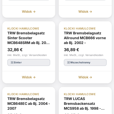
Widok →
Widok →
ABE
W magazynie
ABE
W magazynie
KLOCKI HAMULCOWE
KLOCKI HAMULCOWE
TRW Bremsbelagsatz
TRW Bremsbelagsatz
Sinter Scooter
Allround MCB666 vorne
MCB648SRM ab Bj. 2012
ab Bj. 2002 -
- 2016
32,86
€
36,89
€
inkl. MwSt., zzgl. Versandkosten
inkl. MwSt., zzgl. Versandkosten
texture
texture
Sinter
Wszechstronny
Widok →
Widok →
ABE
W magazynie
ABE
W magazynie
KLOCKI HAMULCOWE
KLOCKI HAMULCOWE
TRW Bremsbelagsatz
TRW LUCAS
MCB648EC ab Bj. 2004 -
Bremsbackensatz
2007
MCS958 ab Bj. 1998 -
2000