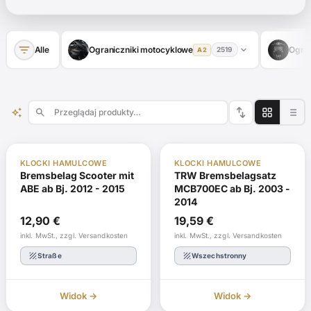
filter_list
expand_more
Alle
Ograniczniki motocyklowe
Ogran
2519
A2
swap_vert
auto_awesome
search
ABE
W magazynie
ABE
W magazynie
KLOCKI HAMULCOWE
KLOCKI HAMULCOWE
Bremsbelag Scooter mit
TRW Bremsbelagsatz
ABE ab Bj. 2012 - 2015
MCB700EC ab Bj. 2003 -
2014
12,90
€
19,59
€
inkl. MwSt., zzgl. Versandkosten
inkl. MwSt., zzgl. Versandkosten
texture
texture
Straße
Wszechstronny
Widok →
Widok →