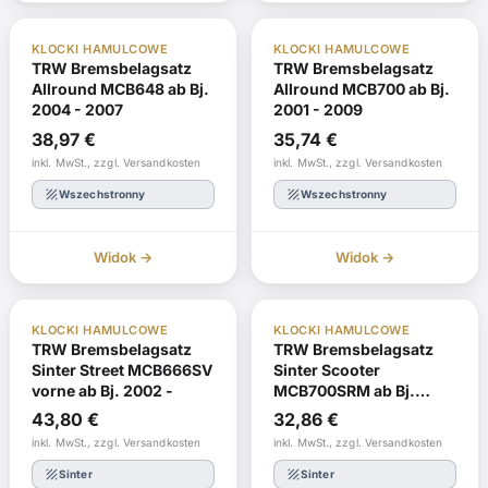
ABE
W magazynie
ABE
W magazynie
KLOCKI HAMULCOWE
KLOCKI HAMULCOWE
TRW Bremsbelagsatz
TRW Bremsbelagsatz
Allround MCB648 ab Bj.
Allround MCB700 ab Bj.
2004 - 2007
2001 - 2009
38,97
€
35,74
€
inkl. MwSt., zzgl. Versandkosten
inkl. MwSt., zzgl. Versandkosten
texture
texture
Wszechstronny
Wszechstronny
Widok →
Widok →
ABE
W magazynie
ABE
Zmień kolejność
KLOCKI HAMULCOWE
KLOCKI HAMULCOWE
TRW Bremsbelagsatz
TRW Bremsbelagsatz
Sinter Street MCB666SV
Sinter Scooter
vorne ab Bj. 2002 -
MCB700SRM ab Bj.
2002 - 2012
43,80
€
32,86
€
inkl. MwSt., zzgl. Versandkosten
inkl. MwSt., zzgl. Versandkosten
texture
texture
Sinter
Sinter