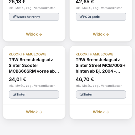
25,13
€
42,65
€
inkl. MwSt., zzgl. Versandkosten
inkl. MwSt., zzgl. Versandkosten
texture
texture
Wszechstronny
PC Organic
Widok →
Widok →
ABE
Zmień kolejność
ABE
W magazynie
KLOCKI HAMULCOWE
KLOCKI HAMULCOWE
TRW Bremsbelagsatz
TRW Bremsbelagsatz
Sinter Scooter
Sinter Street MCB700SH
MCB666SRM vorne ab
hinten ab Bj. 2004 -
Bj. 2002 -
2009
34,01
€
46,70
€
inkl. MwSt., zzgl. Versandkosten
inkl. MwSt., zzgl. Versandkosten
texture
texture
Sinter
Sinter
Widok →
Widok →