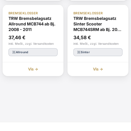
ABE
Ombestill
ABE
Ombestill
BREMSEKLOSSER
BREMSEKLOSSER
TRW Bremsbelagsatz
TRW Bremsbelagsatz
Allround MCB744 ab Bj.
Sinter Scooter
2008 - 2011
MCB744SRM ab Bj. 2008
- 2011
37,46
€
34,58
€
inkl. MwSt., zzgl. Versandkosten
inkl. MwSt., zzgl. Versandkosten
texture
texture
Allround
Sinter
Vis →
Vis →