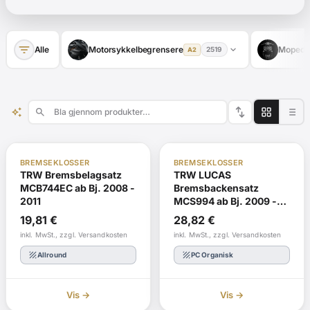
filter_list
expand_more
Alle
Motorsykkelbegrensere
Mopedb
2519
A2
swap_vert
auto_awesome
search
ABE
Ombestill
ABE
Ombestill
BREMSEKLOSSER
BREMSEKLOSSER
TRW Bremsbelagsatz
TRW LUCAS
MCB744EC ab Bj. 2008 -
Bremsbackensatz
2011
MCS994 ab Bj. 2009 -
2013
19,81
€
28,82
€
inkl. MwSt., zzgl. Versandkosten
inkl. MwSt., zzgl. Versandkosten
texture
texture
Allround
PC Organisk
Vis →
Vis →