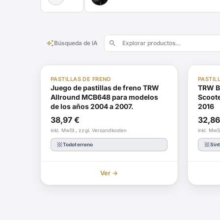
auto_awesome
search
Búsqueda de IA
ABE
En stock
ABE
PASTILLAS DE FRENO
PASTIL
Juego de pastillas de freno TRW
TRW B
Allround MCB648 para modelos
Scoot
de los años 2004 a 2007.
2016
38,97
€
32,8
inkl. MwSt., zzgl. Versandkosten
inkl. MwS
texture
texture
Todoterreno
Sin
Ver →