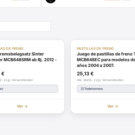
En stock
ABE
LAS DE FRENO
PASTILLAS DE FRENO
remsbelagsatz Sinter
Juego de pastillas de freno
er MCB648SRM ab Bj. 2012 -
MCB648EC para modelos de
años 2004 a 2007.
6
€
25,13
€
t., zzgl. Versandkosten
inkl. MwSt., zzgl. Versandkosten
texture
ter
Todoterreno
Ver →
Ver →