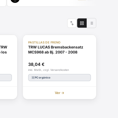
swap_vert
En stock
ABE
Reordenar
PASTILLAS DE FRENO
 TRW
TRW LUCAS Bremsbackensatz
 los
MCS968 ab Bj. 2007 - 2008
38,04
€
inkl. MwSt., zzgl. Versandkosten
texture
PC orgánico
Ver →