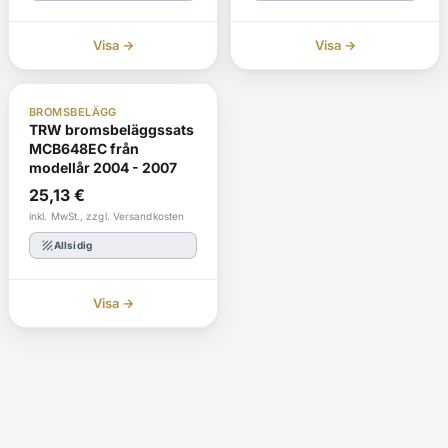
Visa →
Visa →
ABE
I lager
BROMSBELÄGG
TRW bromsbeläggssats
MCB648EC från
modellår 2004 - 2007
25,13
€
inkl. MwSt., zzgl. Versandkosten
texture
Allsidig
Visa →