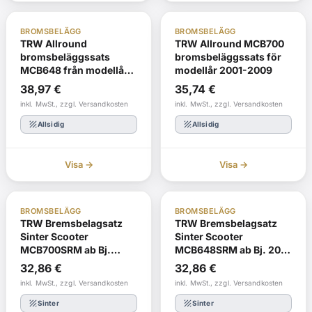
ABE
I lager
ABE
I lager
BROMSBELÄGG
BROMSBELÄGG
TRW Allround
TRW Allround MCB700
bromsbeläggssats
bromsbeläggssats för
MCB648 från modellår
modellår 2001-2009
2004 - 2007
38,97
€
35,74
€
inkl. MwSt., zzgl. Versandkosten
inkl. MwSt., zzgl. Versandkosten
texture
texture
Allsidig
Allsidig
Visa →
Visa →
ABE
Omordna
ABE
I lager
BROMSBELÄGG
BROMSBELÄGG
TRW Bremsbelagsatz
TRW Bremsbelagsatz
Sinter Scooter
Sinter Scooter
MCB700SRM ab Bj.
MCB648SRM ab Bj. 2012
2002 - 2012
- 2016
32,86
€
32,86
€
inkl. MwSt., zzgl. Versandkosten
inkl. MwSt., zzgl. Versandkosten
texture
texture
Sinter
Sinter