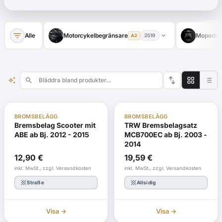
filter_list
expand_more
Alle
Motorcykelbegränsare
Mopedbe
2519
A2
swap_vert
auto_awesome
search
ABE
I lager
ABE
I lager
BROMSBELÄGG
BROMSBELÄGG
Bremsbelag Scooter mit
TRW Bremsbelagsatz
ABE ab Bj. 2012 - 2015
MCB700EC ab Bj. 2003 -
2014
12,90
€
19,59
€
inkl. MwSt., zzgl. Versandkosten
inkl. MwSt., zzgl. Versandkosten
texture
texture
Straße
Allsidig
Visa →
Visa →