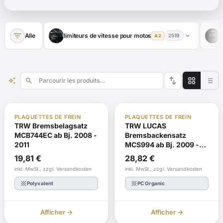
filter_list
expand_more
Alle
limiteurs de vitesse pour motos
l
2519
A2
swap_vert
auto_awesome
search
ABE
Réorganiser
ABE
Réorganiser
PLAQUETTES DE FREIN
PLAQUETTES DE FREIN
TRW Bremsbelagsatz
TRW LUCAS
MCB744EC ab Bj. 2008 -
Bremsbackensatz
2011
MCS994 ab Bj. 2009 -
2013
19,81
€
28,82
€
inkl. MwSt., zzgl. Versandkosten
inkl. MwSt., zzgl. Versandkosten
texture
texture
Polyvalent
PC Organic
Afficher →
Afficher →