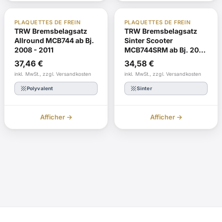
ABE
Réorganiser
ABE
Réorganiser
PLAQUETTES DE FREIN
PLAQUETTES DE FREIN
TRW Bremsbelagsatz
TRW Bremsbelagsatz
Allround MCB744 ab Bj.
Sinter Scooter
2008 - 2011
MCB744SRM ab Bj. 2008
- 2011
37,46
€
34,58
€
inkl. MwSt., zzgl. Versandkosten
inkl. MwSt., zzgl. Versandkosten
texture
texture
Polyvalent
Sinter
Afficher →
Afficher →